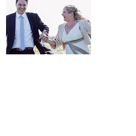
Wir wollten ein familiäres Fest zu
Hause im Garten und haben eine
Hochzeits- und Tauffeier
bekommen, die unsere
Erwartungen wirklich übertroffen
hat.